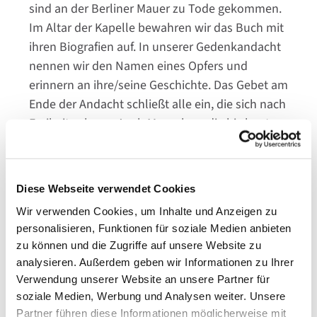
sind an der Berliner Mauer zu Tode gekommen.
Im Altar der Kapelle bewahren wir das Buch mit
ihren Biografien auf. In unserer Gedenkandacht
nennen wir den Namen eines Opfers und
erinnern an ihre/seine Geschichte. Das Gebet am
Ende der Andacht schließt alle ein, die sich nach
Freiheit sehnen. Auch Menschen, die bis heute
auf der Flucht sind. Die von der Evangelischen
Versöhnungsgemeinde und der Stiftung Berliner
Mauer verantworteten Andachten finden seit
Diese Webseite verwendet Cookies
dem 13. August 2005 in der Kapelle der
Wir verwenden Cookies, um Inhalte und Anzeigen zu
Versöhnung statt. Sie werden von einem Kreis
personalisieren, Funktionen für soziale Medien anbieten
von Menschen aus der ganzen Stadt gehalten.
zu können und die Zugriffe auf unsere Website zu
Mit der Andacht möchten wir den Angehörigen
analysieren. Außerdem geben wir Informationen zu Ihrer
Trost spenden und gemeinsam an die Opfer an
Verwendung unserer Website an unsere Partner für
der Mauer erinnern.
soziale Medien, Werbung und Analysen weiter. Unsere
Partner führen diese Informationen möglicherweise mit