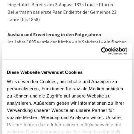
eingeführt. Bereits am 2. August 1835 traute Pfarrer
Bellermann das erste Paar. Er diente der Gemeinde 23
Jahre (bis 1858).
Ausbau und Erweiterung in den Folgejahren
Im Jahre 1885 wurde der Kirche – als Sakristei – ein flacher
Umgang angefügt, der an die vorhandene Apsis (im
Westen) angebaut wurde. Eine weitere Ergänzung erhielt
die Kirche in den Jahren 1889/90: Es wurde ein
freistehender Glockenturm (Campanile) an der
Diese Webseite verwendet Cookies
nordwestlichen Seite der Kirche errichtet, der auf allen
Wir verwenden Cookies, um Inhalte und Anzeigen zu
Seiten paarige, rechteckige Schallöffnungen hat. Im Turm
personalisieren, Funktionen für soziale Medien anbieten
hängen drei Glocken aus dem Jahre 1890.
zu können und die Zugriffe auf unsere Website zu
analysieren. Außerdem geben wir Informationen zu Ihrer
Zerstörung im 2 Weltkrieg und Wiederaufbau
Verwendung unserer Website an unsere Partner für
Während des 2. Weltkrieges wurde die Kirche total
soziale Medien, Werbung und Analysen weiter. Unsere
zerstört. 1952 wurde entschieden, die Kirche
Partner führen diese Informationen möglicherweise mit
wiederaufzubauen. Für den Wiederaufbau zeichnete der
weiteren Daten zusammen, die Sie ihnen bereitgestellt