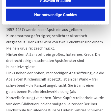
Auswahl erlauben
Die Ausstattung
Nur notwendige Cookies
Die Apsis
Während der oben genannten Wiederaufbauarbeiten (von
1952-1957) werde in der Apsis ein aus gelbem
Kunstmarmor gefertigter, schlichter Altartisch
aufgestellt . Der Altar wird von zwei Leuchtern und einem
kleinen Kruzifix geschmückt.
Hinter dem Altar steht ein großes, hölzernes Kreuz. Die
drei rechteckigen, schmalen Apsisfenster sind
buntbleiverglast.
Links neben der hohen, rechteckigen Apsisöffnung, die die
Apsis vom Kirchenschiff absetzt, ist an der Wand – frei
schwebend – die Kanzel angebracht. Sie ist mit einer
getriebenen Kupferblechverkleidung (als
Kanzelbrüstung) versehen. Diese Kupfertreibarbeit wurde
von dem Bildhauer und ehemaligen Leiter der Berliner
Hochschule für Bildende Künste Ludwig Gabriel Schrieber