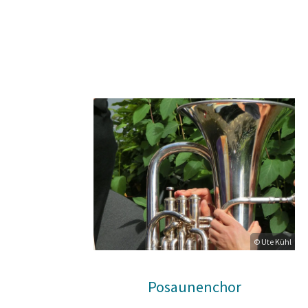
© Ute Kühl
Posaunenchor