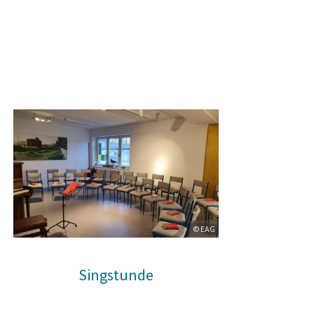
© EAG
Singstunde