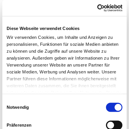
Die Region Gesundbrunnen ist Zuzugsgebiet.
Jedes Jahr ziehen hier Menschen weg und neue
kommen nach — und viele davon sind eher
Diese Webseite verwendet Cookies
jung. So kommt es, dass mehr als ein Drittel
Wir verwenden Cookies, um Inhalte und Anzeigen zu
der Gemeindeglieder in unserer Region
personalisieren, Funktionen für soziale Medien anbieten
Gesundbrunnen zwischen 21 und 40 Jahre alt
zu können und die Zugriffe auf unsere Website zu
sind.
analysieren. Außerdem geben wir Informationen zu Ihrer
Für manche ist unser Teil des Weddings nur
Verwendung unserer Website an unsere Partner für
eine Durchgangsstation, andere haben hier
soziale Medien, Werbung und Analysen weiter. Unsere
Partner führen diese Informationen möglicherweise mit
eine Familie gegründet und sind gekommen,
weiteren Daten zusammen, die Sie ihnen bereitgestellt
um zu bleiben. Egal ob Singles,
haben oder die sie im Rahmen Ihrer Nutzung der Dienste
Familienmenschen, Studis, Auszubildende oder
gesammelt haben.
Einwilligungsauswahl
Berufstätige — eines haben unsere
Notwendig
Gemeindeglieder zwischen 20 und 40 Jahren
gemeinsam: Sie kommen noch nicht so viel in
Präferenzen
unserem Gemeindeleben vor.