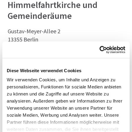
Himmelfahrtkirche und
Gemeinderäume
Gustav-Meyer-Allee 2
13355 Berlin
Verkehrsverbindungen:
Bus 247: Rügener Straße
Diese Webseite verwendet Cookies
U-Bahn U8: Voltastraße
Wir verwenden Cookies, um Inhalte und Anzeigen zu
personalisieren, Funktionen für soziale Medien anbieten
Kirchortbeauftragter Andreas Eichler
zu können und die Zugriffe auf unsere Website zu
a.eichler@gesundbrunnen-evangelisch.de
analysieren. Außerdem geben wir Informationen zu Ihrer
Verwendung unserer Website an unsere Partner für
soziale Medien, Werbung und Analysen weiter. Unsere
Partner führen diese Informationen möglicherweise mit
weiteren Daten zusammen, die Sie ihnen bereitgestellt