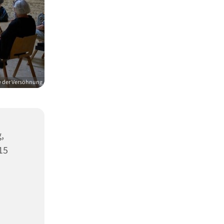
e der Versöhnung
,
15