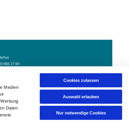
lefon
0/465 27 80
ail
meindebuero@gesundbrunnen-evangelisch.de
Cookies zulassen
le Medien
ir
Auswahl erlauben
, Werbung
ren Daten
Nur notwendige Cookies
ienste