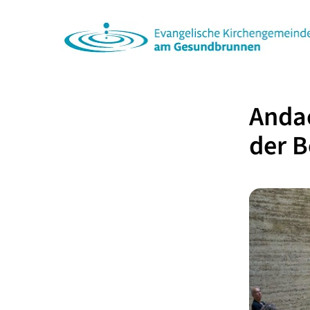
Anda
der B