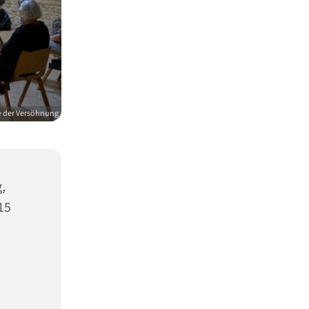
e der Versöhnung
,
15