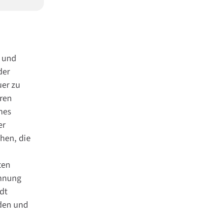
n und
der
uer zu
ren
nes
er
chen, die
ten
öhnung
dt
den und