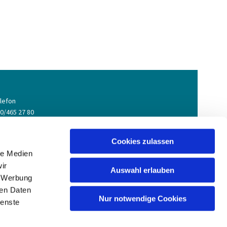
lefon
0/465 27 80
ail
meindebuero@gesundbrunnen-evangelisch.de
Cookies zulassen
le Medien
ir
Auswahl erlauben
, Werbung
ren Daten
Nur notwendige Cookies
ienste