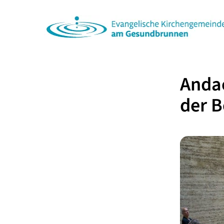
Anda
der B