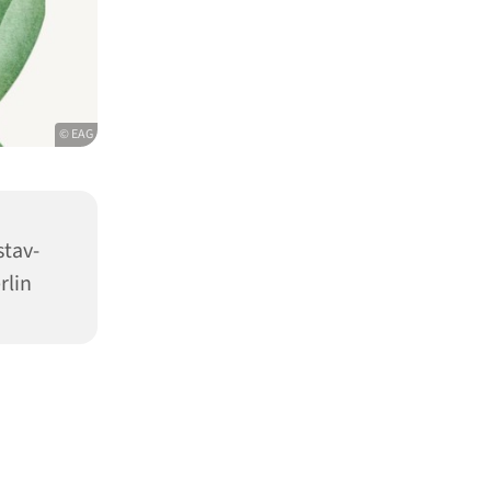
© EAG
stav-
rlin