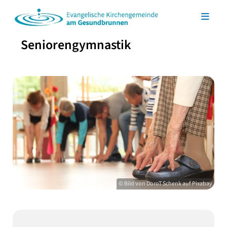
Seniorengymnastik
© Bild von DoroT Schenk auf Pixabay