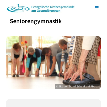
Seniorengymnastik
© Bild von DoroT Schenk auf Pixabay