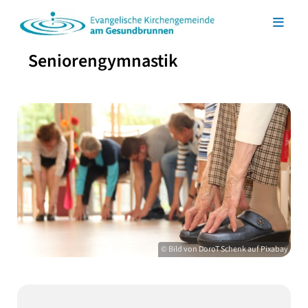
Seniorengymnastik
© Bild von DoroT Schenk auf Pixabay