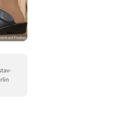
henk auf Pixabay
stav-
rlin