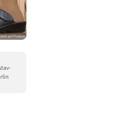
henk auf Pixabay
stav-
rlin