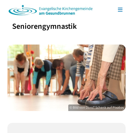
Seniorengymnastik
© Bild von DoroT Schenk auf Pixabay